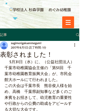
学校法人 杉森学園 めぐみ幼稚園
記事
sugimorigakuenmegum1
2017年6月1日
読了時間: 1分
表彰されました！
 　5月31日（水）に、（公益社団法人）
千葉市幼稚園協会主催の「第51回　千
葉市幼稚園教育振興大会」が、市民会
館大ホールにて行われました。
この大会は千葉市長　熊谷俊人様を始
め、高橋　千葉県副知事など多くのご
来賓をお招きして、幼児教育の重要性
や行政からの公費の助成をアピールす
る大切な大会です。