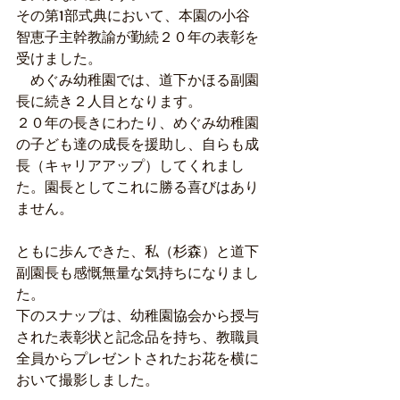
その第1部式典において、本園の小谷　
智恵子主幹教諭が勤続２０年の表彰を
受けました。
　めぐみ幼稚園では、道下かほる副園
長に続き２人目となります。
２０年の長きにわたり、めぐみ幼稚園
の子ども達の成長を援助し、自らも成
長（キャリアアップ）してくれまし
た。園長としてこれに勝る喜びはあり
ません。
ともに歩んできた、私（杉森）と道下
副園長も感慨無量な気持ちになりまし
た。
下のスナップは、幼稚園協会から授与
された表彰状と記念品を持ち、教職員
全員からプレゼントされたお花を横に
おいて撮影しました。