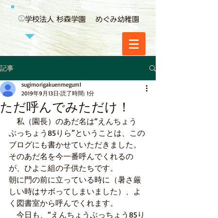
学校法人 杉森学園 めぐみ幼稚園
記事
sugimorigakuenmegum1
2019年9月13日
読了時間: 1分
ただ呼んでみただけ！
　私（園長）のあだ名は“えんちょう　
ぶっちょう85りら”ということは、この
ブログにも書かせていただきました。
そのあだ名を今一番呼んでくれるの
が、ひよこ組の子供たちです。
朝に門の前に立っている時に（暑さ厳
しい時はサボってしまいました）、よ
く図書室から呼んでくれます。
　今日も、“えんちょうぶっちょう85り