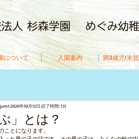
校法人 杉森学園 めぐみ幼
園について
入園案内
満3歳児/未
gum1
2020年10月12日
読了時間: 1分
ぶ」とは？
前のことになります。
入った男の子の話です。その男の子は、みんなの輪の中