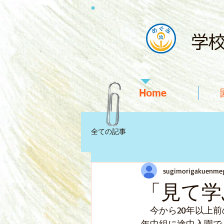
学
Home
全ての記事
sugimorigakuenme
「見て学
　今から20年以上
年中組に途中入園で