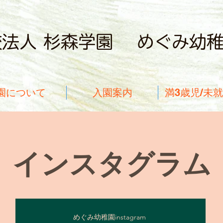
校法人 杉森学園 めぐみ幼
園について
入園案内
満3歳児/未
​インスタグラム
めぐみ幼稚園instagram