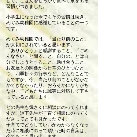
して、ごはんをしっかり食べて家を出る
習慣がつきました。
小学生になった今でもその習慣は続き、
めぐみ幼稚園に感謝していることの一つ
です。
めぐみ幼稚園では、「当たり前のこと」
が大切にされていると思います。
「ありがとう」と感謝すること、「ごめ
んなさい」と謝ること、自分のことは自
分でしようとすること、助け合うこと、
お友達との関係から日常のひとつひと
つ、四季折々の行事など、どんなことで
もですが、今、当たり前のことがなかな
かできなかったり、おろそかになりがち
な中、子どもたちに誠実に対応して下さ
っていると感じます。
どの先生も気さくに相談にのってくれま
すが、道下先生が子育て相談にのってく
ださってとても良かったです。
子育てでどうしていいかわからなくなっ
た時に相談にのって頂いた時の言葉は、
今でもよく思い出します。