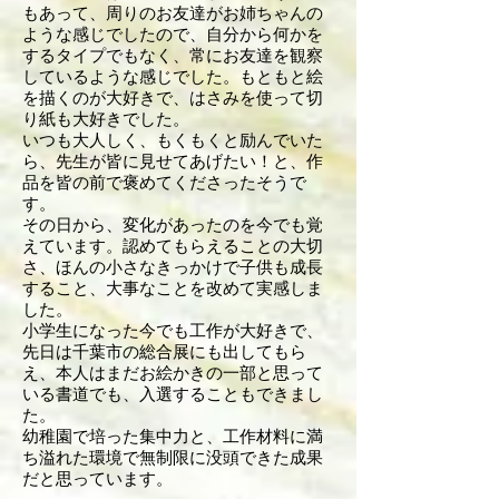
もあって、周りのお友達がお姉ちゃんの
ような感じでしたので、自分から何かを
するタイプでもなく、常にお友達を観察
しているような感じでした。もともと絵
を描くのが大好きで、はさみを使って切
り紙も大好きでした。
いつも大人しく、もくもくと励んでいた
ら、先生が皆に見せてあげたい！と、作
品を皆の前で褒めてくださったそうで
す。
その日から、変化があったのを今でも覚
えています。認めてもらえることの大切
さ、ほんの小さなきっかけで子供も成長
すること、大事なことを改めて実感しま
した。
小学生になった今でも工作が大好きで、
先日は千葉市の総合展にも出してもら
え、本人はまだお絵かきの一部と思って
いる書道でも、入選することもできまし
た。
幼稚園で培った集中力と、工作材料に満
ち溢れた環境で無制限に没頭できた成果
だと思っています。