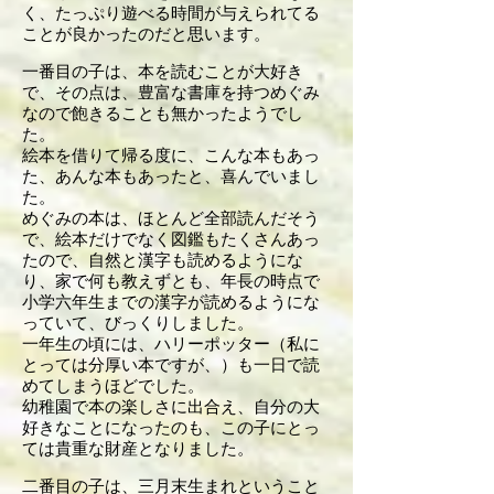
く、たっぷり遊べる時間が与えられてる
ことが良かったのだと思います。
一番目の子は、本を読むことが大好き
で、その点は、豊富な書庫を持つめぐみ
なので飽きることも無かったようでし
た。
絵本を借りて帰る度に、こんな本もあっ
た、あんな本もあったと、喜んでいまし
た。
めぐみの本は、ほとんど全部読んだそう
で、絵本だけでなく図鑑もたくさんあっ
たので、自然と漢字も読めるようにな
り、家で何も教えずとも、年長の時点で
小学六年生までの漢字が読めるようにな
っていて、びっくりしました。
一年生の頃には、ハリーポッター（私に
とっては分厚い本ですが、）も一日で読
めてしまうほどでした。
幼稚園で本の楽しさに出合え、自分の大
好きなことになったのも、この子にとっ
ては貴重な財産となりました。
二番目の子は、三月末生まれということ