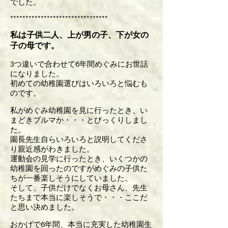
でした。
********************************
私は子供二人、上が男の子、下が女の
子の母です。
3つ違いで合わせて6年間めぐみにお世話
になりました。
初めての幼稚園選びはいろいろと悩むも
のです。
私がめぐみ幼稚園を見に行ったとき、い
まどきブルマか・・・とびっくりしまし
た。
園長先生自らいろいろと説明してくださ
り親近感がわきました。
運動会の見学に行ったとき、いくつかの
幼稚園を回ったのですがめぐみの子供た
ちが一番楽しそうにしていました。
そして、子供だけでなくお母さん、先生
たちまで本当に楽しそうで・・・ここだ
と思い決めました。
おかげで6年間、本当に充実した幼稚園生