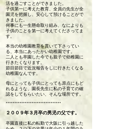
活を過ごすことができました。
子供第一に考えた教育、全員の先生が全
園児を把握し、安心して預けることがで
きました。
何事にも一生懸命取り組み、なによりも
子供のことを第一に考えてくださってま
す。
本当の幼稚園教育を貫いて下さってい
る、本当にあったかい幼稚園です。
二人とも卒園した今でも親子で幼稚園に
行きたくなります。
節目節目で近況報告をしに行きたくなる
幼稚園なんです。
母にとっても子供にとっても原点にもど
れるような、園長先生に私の子育ての確
認をしてもらいたい、そんな場所です。
********************************
２００９年３月卒の男児の父です。
卒園直後に私の転勤で大阪に引っ越した
ため、２つ下の次男は年少の１年間のみ