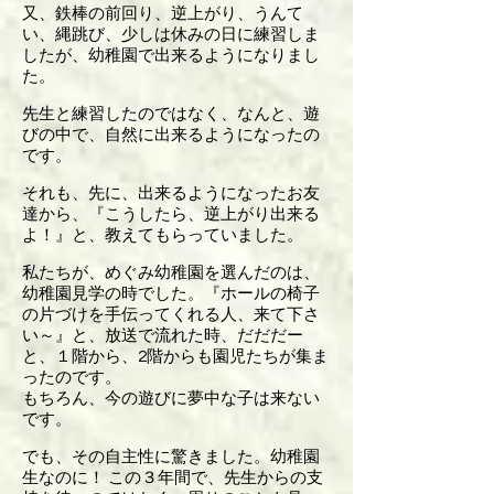
又、鉄棒の前回り、逆上がり、うんて
い、縄跳び、少しは休みの日に練習しま
したが、幼稚園で出来るようになりまし
た。
先生と練習したのではなく、なんと、遊
びの中で、自然に出来るようになったの
です。
それも、先に、出来るようになったお友
達から、『こうしたら、逆上がり出来る
よ！』と、教えてもらっていました。
私たちが、めぐみ幼稚園を選んだのは、
幼稚園見学の時でした。『ホールの椅子
の片づけを手伝ってくれる人、来て下さ
い～』と、放送で流れた時、だだだー
と、１階から、2階からも園児たちが集ま
ったのです。
もちろん、今の遊びに夢中な子は来ない
です。
でも、その自主性に驚きました。幼稚園
生なのに！ この３年間で、先生からの支