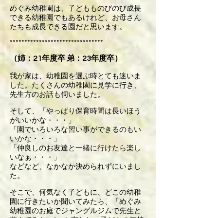
めぐみ幼稚園は、子どもものびのび成長
できる幼稚園でもあるけれど、お母さん
たちも成長できる園だと思います。
********************************
（姉：21年度卒 弟：23年度卒）
我が家は、幼稚園を選ぶ時とても迷いま
した。たくさんの幼稚園に見学に行き、
先生方のお話も伺いました。
そして、「やっぱり保育時間は長いほう
がいいかな・・・」
「園でいろいろな習い事ができるのもい
いかな・・・」
「仲良しのお友達と一緒に行けたら楽し
いなぁ・・・」
などなど、なかなか決められずにいまし
た。
そこで、何気なく子どもに、どこの幼稚
園に行きたいか聞いてみたら、「めぐみ
幼稚園のお庭でジャングルジムで先生と