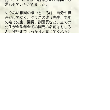
通わせていただきました。
めぐみ幼稚園の凄いところは、自分の担
任だけでなく、クラスの違う先生、学年
の違う先生、園長、副園長など、全ての
先生が全学年全ての園児の名前はもちろ
ん、性格までしっかりと覚えてくれると
ころです。
こんな幼稚園、他にあるでしょうか？
だから本当の意味での暖かみと安心感を
感じることができました。
また、園では時間の許す限り園庭で園児
を自由に遊ばせてくれるのですが、先生
達も全力で付き合ってくれました。
相当な体力を消耗されていることと思い
ます。
決して放任主義ではありません。
ダメなことはダメときっちり叱ってくれ
ます。
年少の頃は暴れん坊だった長男も、次第
に更正し、年長になる頃には次第に優し
い子になっていました。