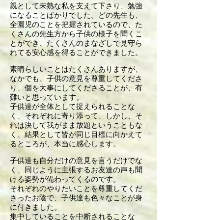
親として未熟な私を支えて下さり、勉強
になることばかりでした。どの先生も、
全園児のことを把握されているので、た
くさんの先生方から子供の様子を聞くこ
とができ、たくさんのまなざしで見守ら
れてる安心感を得ることができました。
素晴らしいことはたくさんありますが、
なかでも、子供の意見を尊重してくださ
り、個を大事にしてくださることが、有
難いと思っています。
子供達が全体として捉えられることな
く、それぞれに寄り添って、しかし、そ
れは決して我がまま放題ということもな
く、結果として皆が同じ目標に向かえて
るところが、本当に感心します。
子供達も自分だけの意見を言うだけでな
く、同じように主張するお友達の声も聞
ける姿勢が備わってくるのです。
それぞれのやりたいことを尊重してくだ
さったお陰で、子供達も色々なことが身
に付きました。
集中していることを中断されることな