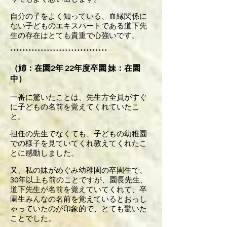
自分の子をよく知っている、血縁関係に
ない子どものエキスパートである道下先
生の存在はとても貴重で心強いです。
********************************
（姉：在園2年 22年度卒園 妹：在園
中）
一番に驚いたことは、先生方全員がすぐ
に子どもの名前を覚えてくれていたこ
と。
担任の先生でなくても、子どもの幼稚園
での様子を見ていてくれ教えてくれたこ
とに感動しました。
又、私の妹がめぐみ幼稚園の卒園生で、
30年以上も前のことですが、園長先生、
道下先生が名前を覚えていてくれて、卒
園生みんなの名前を覚えているとおっし
ゃっていたのが印象的で、とても驚いた
ことでした。