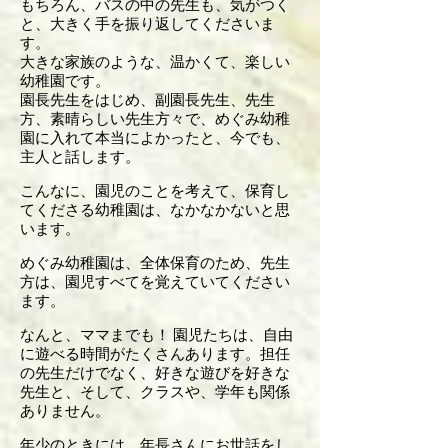
もちろん、バスの中の先生も、気がつく
と、大きく手を振り返してくださいま
す。
大きな家族のような、温かくて、楽しい
幼稚園です。
園長先生をはじめ、副園長先生、先生
方、素晴らしい先生方々で、めぐみ幼稚
園に入れて本当によかったと、今でも、
主人と話します。
こんなに、園児のことを考えて、保育し
てくださる幼稚園は、なかなかないと思
います。
めぐみ幼稚園は、全体保育のため、先生
方は、園児すべてを覚えていてください
ます。
なんと、ママまでも！ 園児たちは、自由
に遊べる時間がたくさんあります。担任
の先生だけでなく、好きな遊びを好きな
先生と、そして、クラスや、学年も関係
ありません。
年少のときには、年長さんにお世話をし