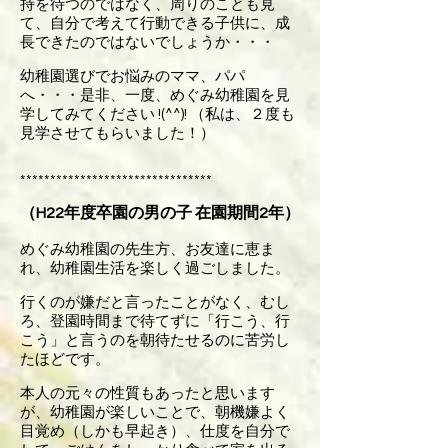
持を待つのではなく、周りのことも見
て、自分で考えて行動できる子供に、成
長できたのではないでしょうか・・・
幼稚園選びでお悩みのママ、パパ
へ・・・是非、一度、めぐみ幼稚園を見
学してみてください !(^^)! （私は、２度も
見学させてもらいました！）
********************************
（H22年度卒園の男の子 在園期間2年）
めぐみ幼稚園の先生方、お友達に恵ま
れ、幼稚園生活を楽しく過ごしました。
行くのが嫌だと言ったことがなく、むし
ろ、登園時間まで待てずに「行こう、行
こう」と言うのを朝待たせるのに苦労し
たほどです。
本人の元々の性質もあったと思います
が、幼稚園が楽しいことで、朝機嫌よく
目覚め（しかも早起き）、仕度を自分で