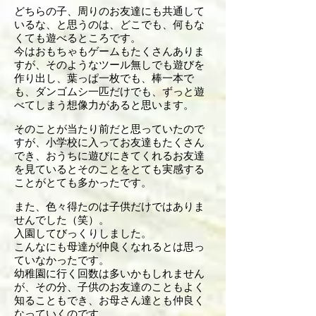
どちらの子、周りのお友達にも共通して
いるな、と思うのは、どこでも、何もな
くても遊べるところです。
今はおもちゃもゲームもたくさんありま
すが、そのようなツール無しでも遊びを
作り出し、葉っぱ一枚でも、棒一本で
も、ダンゴムシ一匹だけでも、ずっと遊
べてしまう想像力があると思います。
そのことが当たり前だと思っていたので
すが、小学校に入ってお友達もたくさん
でき、おうちに遊びにきてくれるお友達
を見ているとそのことをとても実感する
ことがとても多かったです。
また、色々得たのは子供だけではありま
せんでした（笑）。
入園してびっくりしました。
こんなにも母達が仲良くなれるとは思っ
ていなかったです。
幼稚園に行く回数は多いかもしれません
が、その分、子供のお友達のこともよく
知ることもでき、お母さん達とも仲良く
なっていくのです。