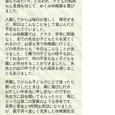
遊んでみたい!!」と言われ、子どもの気持
ちと直感を信じて、めぐみ幼稚園を選び
ました。
入園してからは毎日が楽しく、帰宅する
と、明日はこんなことをして遊ぶんだと
予定をたてていました。
めぐみ幼稚園では、クラス、学年に関係
なく、全ての先生が子どもたちを見てく
れるので、お迎え等で幼稚園に行くと、
どの先生からも「今日はこんなことがあ
りました」と園での子どもの様子を話し
てくれるので、何の不安もなく子どもを
園にお任せすることができましたし、先
生との話の中で子どもの成長を感じるこ
ともありました。
卒園してからも子どものことで迷ったり
困ったりしたときは、園に遊びに行き、
お忙しい中本当に申し訳ないのですが、
先生方に話を聞いてもらったりと、母に
とっては第二の実家のような存在です。
長男と長女と5年間お世話になりました
が、親子共々楽しく充実した幼稚園生活