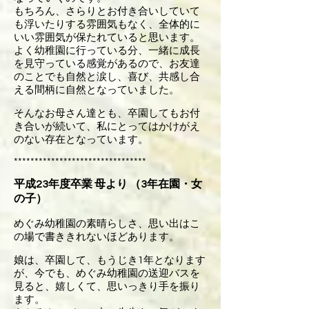
もちろん、さらりとお付き合いしていて
も浮いたりする雰囲気もなく、全体的に
いい雰囲気が保たれていると思います。
よく幼稚園に行っている分、一緒に成長
を見守っている感覚があるので、お友達
のことでも自然と涙し、喜び、共感し合
える間柄に自然となっていました。
そんなお母さん達とも、卒園してもお付
き合いが続いて、私にとってはかけがえ
のない存在となっています。
********************************
平成23年度卒業 母より （3年在園・女
の子）
めぐみ幼稚園の素晴らしさ、思い出はこ
の場で書ききれないほどあります。
娘は、卒園して、もうじき1年となります
が、今でも、めぐみ幼稚園の送迎バスを
見ると、嬉しくて、思いっきり手を振り
ます。