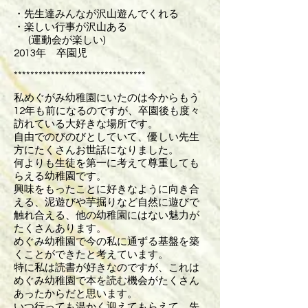
・先生達みんなが沢山遊んでくれる
・楽しい行事が沢山ある
(運動会が楽しい)
2013年 卒園児
********************************
私めぐがみ幼稚園にいたのは今からもう
12年も前になるのですが、卒園後も度々
訪れている大好きな場所です。
自由でのびのびとしていて、優しい先生
方にたくさんお世話になりました。
何よりも生徒を第一に考えて尊重しても
らえる幼稚園です。
興味をもったことに好きなように向き合
える、泥遊びや芋掘りなど自然に遊びで
触れ合える、他の幼稚園にはない魅力が
たくさんあります。
めぐみ幼稚園で今の私に通ずる基盤を築
くことができたと考えています。
特に私は読書が好きなのですが、これは
めぐみ幼稚園で本を読む機会がたくさん
あったからだと思います。
いつ行っても温かく迎えてもらえて、先