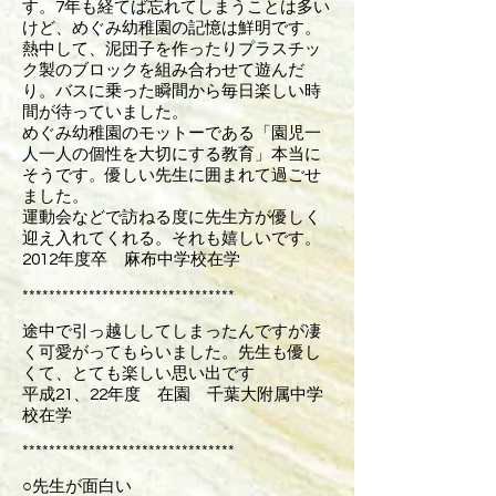
す。7年も経てば忘れてしまうことは多い
けど、めぐみ幼稚園の記憶は鮮明です。
熱中して、泥団子を作ったりプラスチッ
ク製のブロックを組み合わせて遊んだ
り。バスに乗った瞬間から毎日楽しい時
間が待っていました。
めぐみ幼稚園のモットーである「園児一
人一人の個性を大切にする教育」本当に
そうです。優しい先生に囲まれて過ごせ
ました。
運動会などで訪ねる度に先生方が優しく
迎え入れてくれる。それも嬉しいです。
2012年度卒 麻布中学校在学
********************************
途中で引っ越ししてしまったんですが凄
く可愛がってもらいました。先生も優し
くて、とても楽しい思い出です
平成21、22年度 在園 千葉大附属中学
校在学
********************************
○先生が面白い