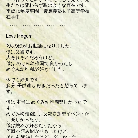
生たちは変わらず親のような存在です。
平成18年度卒園 慶應義塾女子高等学校
在学中
********************************
Love Megumi.
2人の娘が お世話になりました。
僕は父親です。
人それぞれだろうけど、
僕は めぐみ幼稚園で 良かったし、
めぐみ幼稚園が 好きでした。
今でも好きです。
多分 子供達も 好きだったと想っていま
す。
僕は 本当に めぐみ幼稚園楽しかったで
す！
めぐみ幼稚園は、父親参加型イベントが
、楽しかったり、
僕は絵本が好きだったから、
何回か 読み聞かせもしたけど、
それも 緊張したけど、楽しかった。