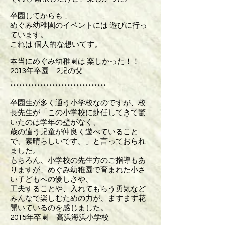
卒園してからも 、
めぐみ幼稚園のイベントには 遊びに行っ
ています。
これは 個人的な想いてす。
本当にめぐみ幼稚園は 楽しかった！！
2013年卒園 2児の父
********************************
卒園生が多く通う小学校なのですが、校
長先生が「この小学校に赴任してきて驚
いたのは学年の壁がなく、
歳の違う児童が仲良く遊べていること
で、素晴らしいです。」と言っておられ
ました。
もちろん、小学校の先生方のご指導もあ
りますが、めぐみ幼稚園で育まれた小さ
い子どもへの優しさや、
工夫することや、入れてもらう勇気など
みんなで楽しむための力が、ますます花
開いているのを感じました。
2015年卒園 高浜海浜小学校