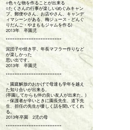
○色々な物を作ることが出来る
○たくさんの行事が楽しい(めぐみキャン
プ、郵便やさん、お店やさん、キャンデ
ィマシーンがある、梅ジュース・どんぐ
りだんご・やまももジャムを作る)
2013年 卒園児
********************************
泥団子や焼き芋、年長マフラー作りなど
が楽しかった
思い出です。
2013年 卒園児
********************************
・園庭解放のおかげで母達も学年を越え
た知り合いが出来る。
(卒園してからも仲の良い友人が出来た。)
・保護者が辛いときに園長先生、道下先
生、担任の先生が優しく話を聞いてくれ
る。
2013年卒園 2児の母
********************************