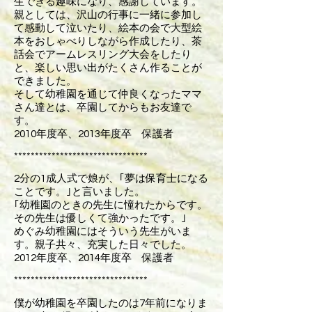
生できる趣味になり、感謝しています。
親としては、沢山の行事に一緒に参加し
て感動して泣いたり、絵本の会で大型絵
本をおしゃべりしながら作成したり、茶
話会でアームレスリング大会をしたり
と、楽しい思い出がたくさん作ることが
できました。
そして幼稚園を通じて仲良くなったママ
さん達とは、卒園してからもお友達で
す。
2010年度卒、2013年度卒 保護者
********************************
2分の1成人式で娘が、｢夢は保育士になる
ことです。｣と言いました。
｢幼稚園のときの先生に憧れたからです。
その先生は優しくて強かったです。｣
めぐみ幼稚園にはそういう先生がいま
す。親子共々、充実した日々でした。
2012年度卒、2014年度卒 保護者
********************************
僕が幼稚園を卒園したのは7年前になりま