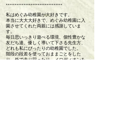
********************************
私はめぐみ幼稚園が大好きです。
本当に大大大好きで、めぐみ幼稚園に入
園させてくれた両親には感謝していま
す。
毎日思いっきり遊べる環境、個性豊かな
友だち達、優しく導いて下さる先生方、
どれも私にぴったりの幼稚園でした。
階段の段差を使っておままごとをした
り、外で走り回ったり、メロディオンを
弾きながら廊下を練り歩いたり、
思い返してみると本当に自由に遊び呆け
ていたと思います。
廊下には自由に工作に使って良い空き箱
が沢山積んであって（子ども達がそれぞ
れ家庭の廃材を持ち寄ったもの）、
造ることが大好きな私には夢のようなシ
ステムでした。
毎日毎日遊んで遊んで、今の私の基礎が
できあがったと思います。
一人一人の個性を認めてくれる、という